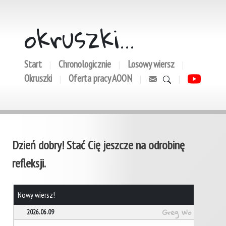
okruszki...
Start
Chronologicznie
Losowy wiersz
|
|
|
Okruszki
Oferta pracy AOON
|
|
|
Dzień dobry! Stać Cię jeszcze na odrobinę
refleksji.
Nowy wiersz!
Greg Wo
2026.06.09