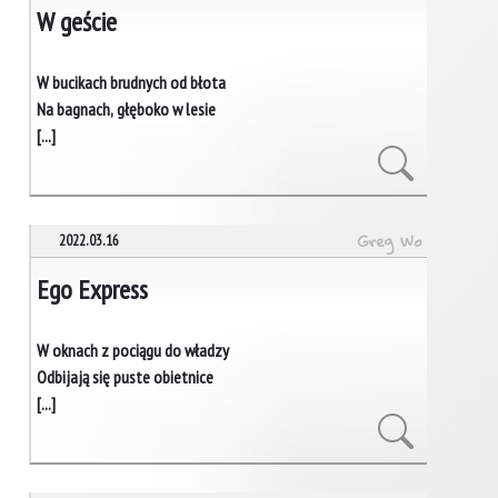
W geście
W bucikach brudnych od błota
Na bagnach, głęboko w lesie
[...]
Greg Wo
2022.03.16
Ego Express
W oknach z pociągu do władzy
Odbijają się puste obietnice
[...]