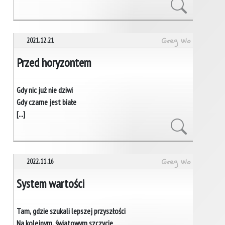
Greg Wo
2021.12.21
Przed horyzontem
Gdy nic już nie dziwi
Gdy czarne jest białe
[...]
Greg Wo
2022.11.16
System wartości
Tam, gdzie szukali lepszej przyszłości
Na kolejnym, światowym szczycie