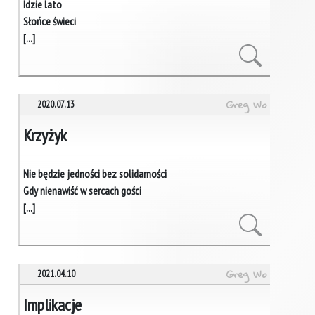
Idzie lato
Słońce świeci
[...]
Greg Wo
2020.07.13
Krzyżyk
Nie będzie jedności bez solidarności
Gdy nienawiść w sercach gości
[...]
Greg Wo
2021.04.10
Implikacje