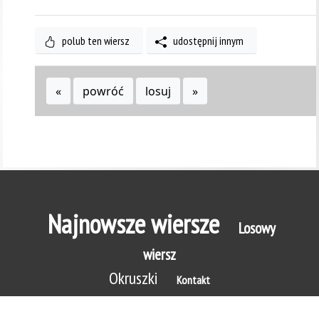
polub ten wiersz
udostępnij innym
«
powróć
losuj
»
Najnowsze wiersze
Losowy
wiersz
Okruszki
Kontakt