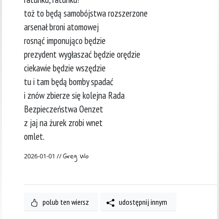
toż to będą samobójstwa rozszerzone
arsenał broni atomowej
rosnąć imponująco będzie
prezydent wygłaszać będzie orędzie
ciekawie będzie wszędzie
tu i tam będą bomby spadać
i znów zbierze się kolejna Rada
Bezpieczeństwa Oenzet
z jaj na żurek zrobi wnet
omlet.
Greg Wo
2026-01-01 //
polub ten wiersz
udostępnij innym